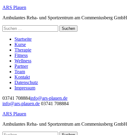
Zum
A
R
S
Plauen
Inhalt
Ambulantes Reha- und Sportzentrum am Commeniusberg GmbH
springen
(Enter
Suchen
drücken)
nach:
Startseite
Kurse
Therapie
Fitness
Wellness
Partner
Team
Kontakt
Datenschutz
Impressum
03741 708884
info@ars-plauen.de
info@ars-plauen.de
03741 708884
A
R
S
Plauen
Ambulantes Reha- und Sportzentrum am Commeniusberg GmbH
Suchen